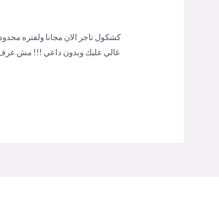
كشكول تاجر الان مجانا ولفتره مح
غالي عليك وبدون داعي !!! مش عرف