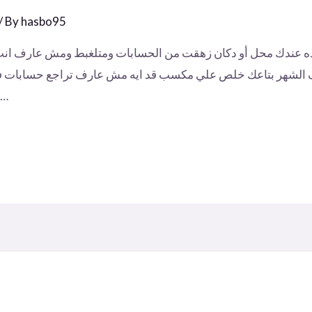
/ By
hasbo95
دوده عندك محل أو دكان زهقت من الحسابات ومتلغبط ومش عارف 
 الشهر بتاعك خلص علي مكسب قد ايه مش عارف تراجع حسابات ف
منها فلوس قد ايه او اتباع بفلوس …