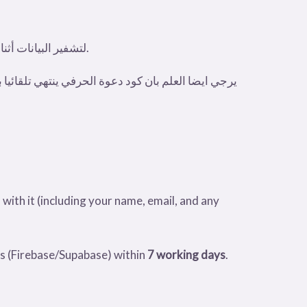
HTTPS/TLS لتشفير البيانات أثناء انتقالها من التطبيق إلى الخوادم. هذا يعني أن البيانات لا تخرج من التطبيق “كنص واضح” بل تكون مشفرة.
 with it (including your name, email, and any
rs (Firebase/Supabase) within
7 working days
.