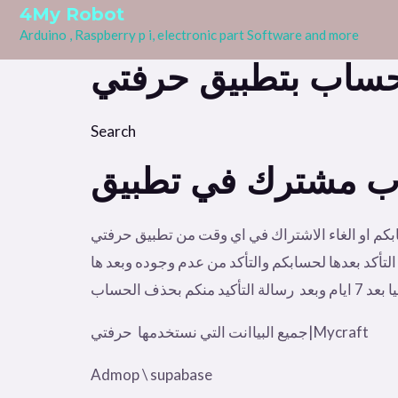
4My Robot
Arduino , Raspberry p i, electronic part Software and more
Search
 اي وقت من تطبيق حرفتي| Mycraft كل ما عليكم التواصل مع ادارة التطبيق من خلال الفورم باسفل وطلب حذف الحساب
 تزيد عن 7 ايام وجميع بيانته تحذف ويمكنكم التأكد بعدها لحسابكم والتأكد من عدم وجوده وبعد ها
م بحذف الحساب
جميع البياانت التي نستخدمها حرفتي|Mycraft
Admop \ supabase