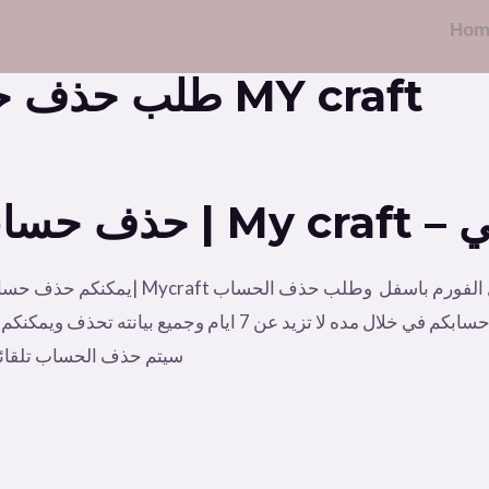
Hom
طلب حذف حساب بتطبيق حرفتي MY craft
My – حرفتي
يمكنكم حذف حسابكم او الغاء الاشتراك في
والاشتراك للمستخدم وسوف يحذف المسئول حسابكم في خلال مده لا
سيتم حذف الحساب تلقائيا بعد 7 ايام وبعد رسالة التأكيد منك