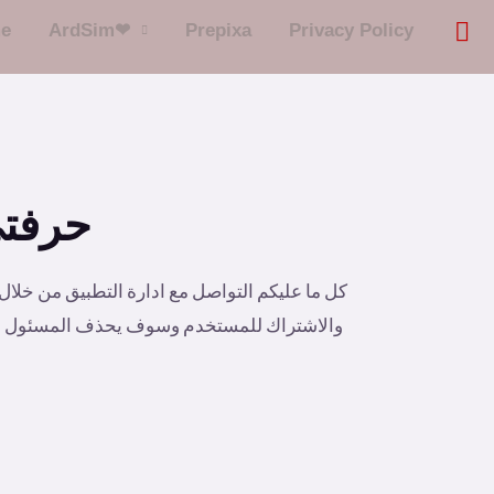
e
ArdSim❤
Prepixa
Privacy Policy
حذف حساب مشترك في تطبيق |  craft